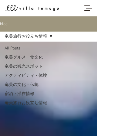
blog
奄美旅行お役立ち情報
All Posts
奄美グルメ・食文化
奄美の観光スポット
アクティビティ・体験
奄美の文化・伝統
宿泊・滞在情報
奄美旅行お役立ち情報