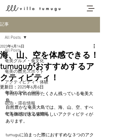
記事
All Posts
2023年4月14日
All Posts
海、山、空を体感できる！
奄美グルメ・食文化
tumuguがおすすめするア
奄美の観光スポット
クティビティ！
アクティビティ・体験
更新日：
2025年6月6日
奄美の文化・伝統
手付かずの自然がたくさん残っている奄美大
島。
宿泊・滞在情報
自然豊かな奄美大島では、海、山、空、すべ
奄美旅行お役立ち情報
てを体感できる素晴らしいアクティビティが
あります。
tumuguに泊まった際におすすめな３つのアク