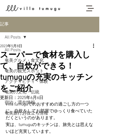
記事
All Posts
2023年5月8日
All Posts
スーパーで食材を購入し
奄美グルメ・食文化
て、自炊ができる！
奄美の観光スポット
tumuguの充実のキッチン
アクティビティ・体験
をご紹介
奄美の文化・伝統
更新日：
2025年6月6日
宿泊・滞在情報
villa tumuguでのおすすめの過ごし方の一つ
に、自炊をしてお部屋でゆっくり食べていた
奄美旅行お役立ち情報
だくというのがあります。
実は、tumuguのキッチンは、旅先とは思えな
いほど充実しています。