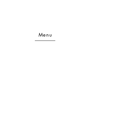
ッグⅡ」
きょら海工房 朝
店」
Menu
Top
​施設紹介
設備・アメニティ
お客様の声
​アクティビティ・周辺施設
アクセス
ブログ
お問い合わせ