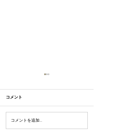
コメント
コメントを追加…
奄美大島で "なんでも揃
奄美大島の自然
う" お買い物スポット「ビ
しめる絶品パン